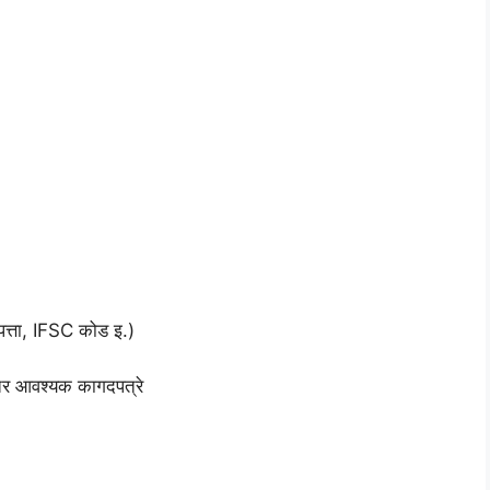
पत्ता, IFSC कोड इ.)
इतर आवश्यक कागदपत्रे