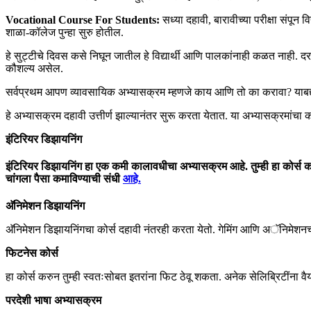
Vocational Course For Students:
सध्या दहावी, बारावीच्या परीक्षा संपून 
शाळा-कॉलेज पुन्हा सुरु होतील.
हे सुट्टीचे दिवस कसे निघून जातील हे विद्यार्थी आणि पालकांनाही कळत नाही. दरम्य
कौशल्य असेल.
सर्वप्रथम आपण व्यावसायिक अभ्यासक्रम म्हणजे काय आणि तो का करावा? याबद्दल
हे अभ्यासक्रम दहावी उत्तीर्ण झाल्यानंतर सुरू करता येतात. या अभ्यासक्रमांचा
इंटिरियर
डिझायनिंग
इंटिरियर डिझायनिंग हा एक कमी कालावधीचा अभ्यासक्रम आहे. तुम्ही हा कोर्स कधी
चांगला पैसा कमाविण्याची संधी
आहे.
अ‍ॅनिमेशन
डिझायनिंग
अ‍ॅनिमेशन डिझायनिंगचा कोर्स दहावी नंतरही करता येतो. गेमिंग आणि अॅनिमेशनची आ
फिटनेस
कोर्स
हा कोर्स करुन तुम्ही स्वतःसोबत इतरांना फिट ठेवू शकता. अनेक सेलिब्रिटींना 
परदेशी
भाषा
अभ्यासक्रम