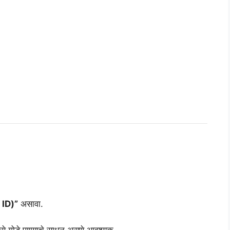
 ID)”
असावा.
से गोडे पाण्याचे साधन असणे आवश्यक.