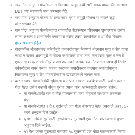
गाय गोठा अनुदान योजनेअंतर्गत मिळणारी अनुदानाची राशी शेतकऱ्याच्या बँक खात्यात
DBT च्या सहाय्याने जमा करण्यात येते.
गाय गोठा अनुदान योजना ही शरद पवार ग्राम समृद्धी योजना या नावाने सुद्धा
ओळखण्यात येते.
गाय गोठा अनुदान योजनेअंतर्गत राज्यातील शेतकऱ्याचे जीवनमान सुधारण्यास तसेच
त्यांना सशक्त व आत्मनिर्भर बनवण्यास तसेच त्यांचा सामाजिक व आर्थिक विकास
होण्यास मदत होईल.
गोठयातील ओबडधोबड जमिनीमुळे जनावरांपासून मिळणारे मौल्यवान मूत्र व शेण यांचा
साठा न करता आल्यामुळे ते मोठया प्रमाणावर वाया जाते. जनावरांचे मूत्र व शेण हे
एक उत्कृष्ठ प्रकारचे सेंद्रीय खत असल्याने जनावरांच्या गोठयातील जागा ही सिमेंट
काँक्रीटचा वापर करुन. पक्क्या स्वरुपात सपाटीकरण केल्यास जनावरांपासून
मिळणाऱ्या मूत्र व शेण गोठयाशेजारील खडडयामध्ये एकत्र जमा.
करुन त्याचा शेतजमिनीची सुपिकता व उत्पादन क्षमता वाढविण्यासाठी उपयोग करुन
घेता येईल.तसेच गव्हाणी बांधून गुरांना त्याचा चारा खाण्यासाठी उपयोग होईल.
या योजनेअंतर्गत गाय व म्हैस यांच्यासाठी पक्या गोठ्याचे बांधकाम करण्यात
येईल.
या योजनेअंतर्गत २ ते ६ गुरांसाठी एक गोठा बांधण्यात येईल त्यासाठी ७७१८८/-
रुपये अनुदान दिले जाईल.
६ पेक्षा अधिक गुरांसाठी म्हणजेच १२ गुरांसाठी एक गोठा बांधण्यासाठी दुप्पट
अनुदान दिले जाईल.
१२ पेक्षा जास्त गुरांसाठी म्हणजेच १८ गुरांसाठी एक गोठा बांधण्यासाठी तिप्पट