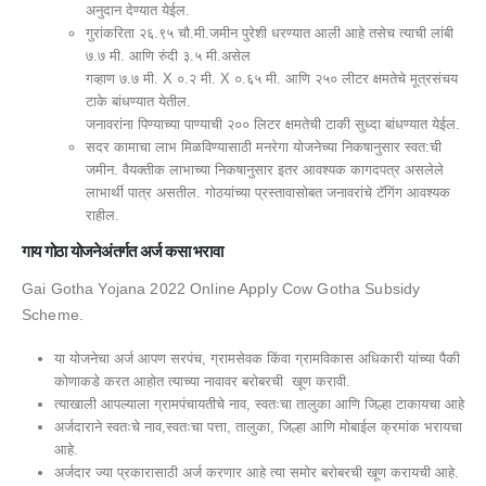
अनुदान देण्यात येईल.
गुरांकरिता २६.९५ चौ.मी.जमीन पुरेशी धरण्यात आली आहे तसेच त्याची लांबी
७.७ मी. आणि रुंदी ३.५ मी.असेल
गव्हाण ७.७ मी. X ०.२ मी. X ०.६५ मी. आणि २५० लीटर क्षमतेचे मूत्रसंचय
टाके बांधण्यात येतील.
जनावरांना पिण्याच्या पाण्याची २०० लिटर क्षमतेची टाकी सुध्दा बांधण्यात येईल.
सदर कामाचा लाभ मिळविण्यासाठी मनरेगा योजनेच्या निकषानुसार स्वत:ची
जमीन. वैयक्तीक लाभाच्या निकषानुसार इतर आवश्यक कागदपत्र असलेले
लाभार्थी पात्र असतील. गोठयांच्या प्रस्तावासोबत जनावरांचे टॅगिंग आवश्यक
राहील.
गाय गोठा योजनेअंतर्गत अर्ज कसा भरावा
Gai Gotha Yojana 2022 Online Apply Cow Gotha Subsidy
Scheme.
या योजनेचा अर्ज आपण सरपंच, ग्रामसेवक किंवा ग्रामविकास अधिकारी यांच्या पैकी
कोणाकडे करत आहोत त्याच्या नावावर बरोबरची खूण करावी.
त्याखाली आपल्याला ग्रामपंचायतीचे नाव, स्वतःचा तालुका आणि जिल्हा टाकायचा आहे
अर्जदाराने स्वतःचे नाव,स्वतःचा पत्ता, तालुका, जिल्हा आणि मोबाईल क्रमांक भरायचा
आहे.
अर्जदार ज्या प्रकारासाठी अर्ज करणार आहे त्या समोर बरोबरची खूण करायची आहे.