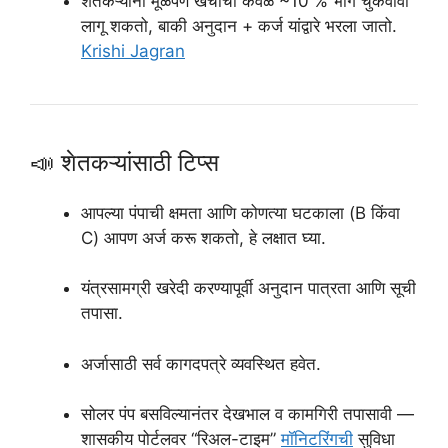
शेतकऱ्यांना मूळपणे खर्चाचा केवळ ~10 % भाग चुकवावा
लागू शकतो, बाकी अनुदान + कर्ज यांद्वारे भरला जातो.
Krishi Jagran
📣 शेतकऱ्यांसाठी टिप्स
आपल्या पंपाची क्षमता आणि कोणत्या घटकाला (B किंवा
C) आपण अर्ज करू शकतो, हे लक्षात घ्या.
यंत्रसामग्री खरेदी करण्यापूर्वी अनुदान पात्रता आणि सूची
तपासा.
अर्जासाठी सर्व कागदपत्रे व्यवस्थित हवेत.
सोलर पंप बसविल्यानंतर देखभाल व कामगिरी तपासावी —
शासकीय पोर्टलवर “रिअल-टाइम”
मॉनिटरिंगची
सुविधा