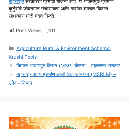
महाराष्ट्र
सरकारची प्रभावी योजना आहे. या योजनेमुळे ग्रामीण
कुटुंबांचे जीवनमान उंचावण्यास आणि गावांचा शाश्वत विकास
साधण्यास मोठी मदत मिळते.
Post Views:
1,191
Categories
Agriculture Rural & Environment Scheme
,
Krushi Tools
किमान आधारभूत किंमत (MSP) योजना – महाराष्ट्र सरकार
महाराष्ट्र राज्य ग्रामीण आजीविका अभियान (MSRLM) –
उमेद अभियान