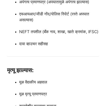
अपंगत्व प्रमाणपत्र (अपघातामुळे अपंगत्व झाल्यास)
एफआयआर/जीडी नोंद/पोलिस रिपोर्ट (रस्ते अपघात
असल्यास)
NEFT तपशील (बँक नाव, शाखा, खाते क्रमांक, IFSC)
दावा व्हाउचर सहीसह
मृत्यू झाल्यास:
मूळ वैद्यकीय अहवाल
मूळ मृत्यू प्रमाणपत्र
कायदेशीर वारसाचा दाखला