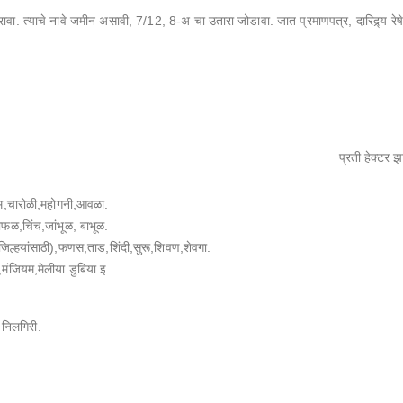
करावा. त्याचे नावे जमीन असावी, 7/12, 8-अ चा उतारा जोडावा. जात प्रमाणपत्र, दारिद्र्य 
प्रती हेक्टर झ
िम,चारोळी,महोगनी,आवळा.
ाफळ,चिंच,जांभूळ, बाभूळ.
ग जिल्हयांसाठी),फणस,ताड,शिंदी,सुरू,शिवण,शेवगा.
,मंजियम,मेलीया डुबिया इ.
 निलगिरी.