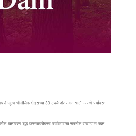
णे एकूण भौगोलिक क्षेत्राच्या 33 टक्के क्षेत्र वनाखाली असणे पर्यावरण
थ्वीवरील वातावरण शुद्ध करण्याबरोबरच पर्यावरणाचा समतोल राखण्यास मदत