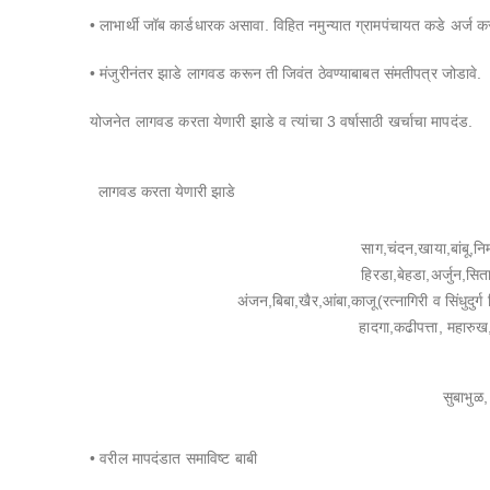
• लाभार्थी जॉब कार्डधारक असावा. विहित नमुन्यात ग्रामपंचायत कडे अर्ज 
• मंजुरीनंतर झाडे लागवड करून ती जिवंत ठेवण्याबाबत संमतीपत्र जोडावे.
योजनेत लागवड करता येणारी झाडे व त्यांचा 3 वर्षासाठी खर्चाचा मापदंड.
लागवड करता येणारी झाडे
साग,चंदन,खाया,बांबू,न
हिरडा,बेहडा,अर्जुन,सित
अंजन,बिबा,खैर,आंबा,काजू(रत्नागिरी व सिंधुदुर्
हादगा,कढीपत्ता, महारुख
सुबाभुळ,
• वरील मापदंडात समाविष्ट बाबी