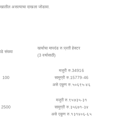
रेषेखालील असल्याचा दाखला जोडावा.
खर्चाचा मापदंड रु.प्रती हेक्टर
ाडे संख्या
(3 वर्षासाठी)
मजुरी रु.34916
100
सामुग्री रु.15779-46
असे एकूण रु.५०६९५-४६
मजुरी रु.९५७३५-३१
2500
सामुग्री रु.३५६७१-३४
असे एकूण रु.१३१४०६-६५