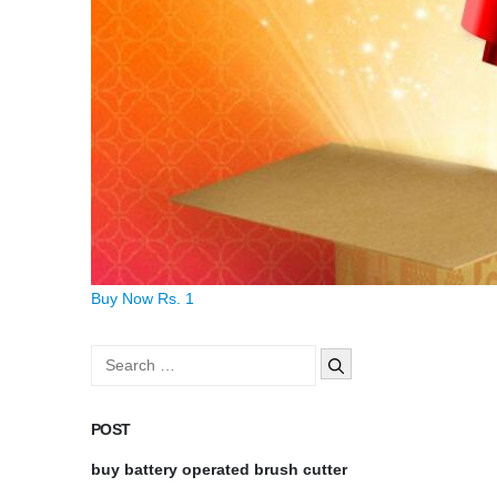
Buy Now Rs. 1
Search
for:
POST
buy battery operated brush cutter