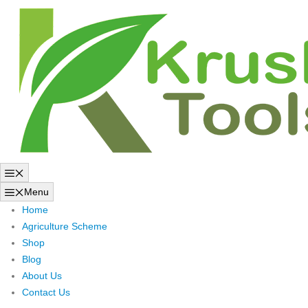
Skip
to
content
Menu
Menu
Home
Agriculture Scheme
Shop
Blog
About Us
Contact Us