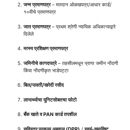
जन्म प्रमाणपत्र
– मतदान ओळखपत्र/आधार कार्ड/
१०वीचे प्रमाणपत्र
जात प्रमाणपत्र
– प्रथम श्रेणी न्यायिक अधिकाऱ्याद्वारे
दिलेले
मत्स्य प्रशिक्षण प्रमाणपत्र
जमिनीचे कागदपत्रे
– तहसीलमधून प्राप्त जमीन नोंदणी
किंवा नोंदणीकृत भाडेपट्टा
बिल/पावती/खरेदी रसीद
लाभार्थ्याचा युनिटसोबतचा फोटो
बँक खाते व PAN कार्ड तपशील
सविस्तर प्रकल्प अहवाल (DPR)
/
स्वयं-समाविष्ट