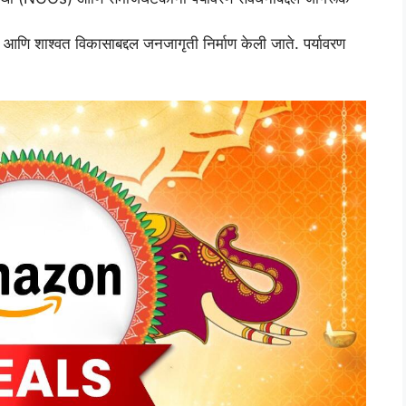
रण आणि शाश्वत विकासाबद्दल जनजागृती निर्माण केली जाते. पर्यावरण